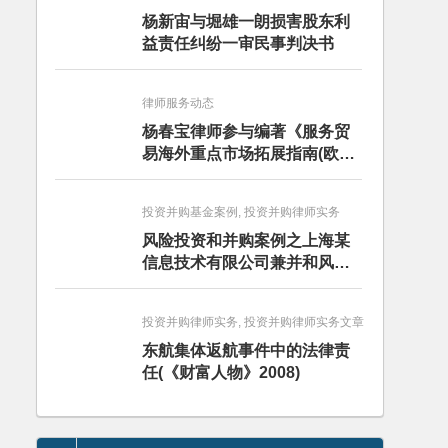
杨新宙与堀雄一朗损害股东利
益责任纠纷一审民事判决书
律师服务动态
杨春宝律师参与编著《服务贸
易海外重点市场拓展指南(欧洲
卷·意大利)》
投资并购基金案例, 投资并购律师实务
风险投资和并购案例之上海某
信息技术有限公司兼并和风险
投资服务
投资并购律师实务, 投资并购律师实务文章
东航集体返航事件中的法律责
任(《财富人物》2008)