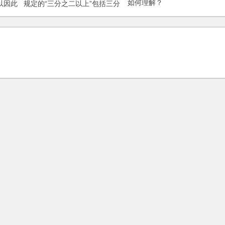
以因此
规定的“三分之二以上”包括三分
如何理解？
之二吗？