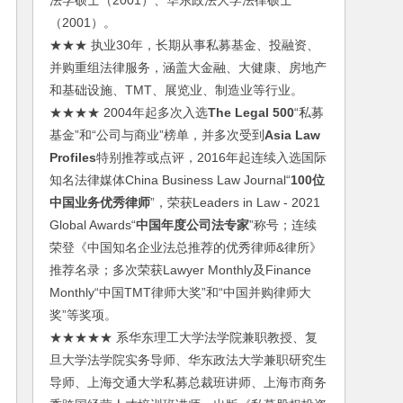
法学硕士（2001）、华东政法大学法律硕士
（2001）。
★★★ 执业30年，长期从事私募基金、投融资、
并购重组法律服务，涵盖大金融、大健康、房地产
和基础设施、TMT、展览业、制造业等行业。
★★★★ 2004年起多次入选
The Legal 500
“私募
基金”和“公司与商业”榜单，并多次受到
Asia Law
Profiles
特别推荐或点评，2016年起连续入选国际
知名法律媒体China Business Law Journal“
100位
中国业务优秀律师
”，荣获Leaders in Law - 2021
Global Awards“
中国年度公司法专家
”称号；连续
荣登《中国知名企业法总推荐的优秀律师&律所》
推荐名录；多次荣获Lawyer Monthly及Finance
Monthly“中国TMT律师大奖”和“中国并购律师大
奖”等奖项。
★★★★★ 系华东理工大学法学院兼职教授、复
旦大学法学院实务导师、华东政法大学兼职研究生
导师、上海交通大学私募总裁班讲师、上海市商务