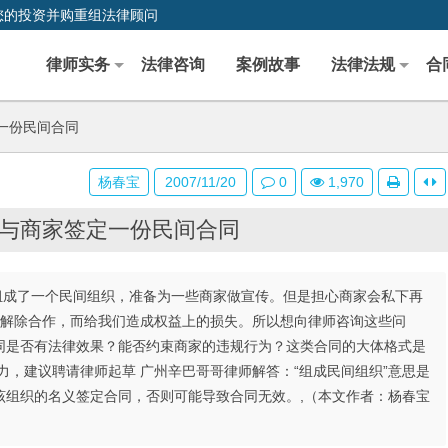
您的投资并购重组法律顾问
律师实务
法律咨询
案例故事
法律法规
合
一份民间合同
杨春宝
2007/11/20
0
1,970
与商家签定一份民间合同
朋友组成了一个民间组织，准备为一些商家做宣传。但是担心商家会私下再
面解除合作，而给我们造成权益上的损失。所以想向律师咨询这些问
同是否有法律效果？能否约束商家的违规行为？这类合同的大体格式是
力，建议聘请律师起草 广州辛巴哥哥律师解答：“组成民间组织”意思是
该组织的名义签定合同，否则可能导致合同无效。,（本文作者：杨春宝