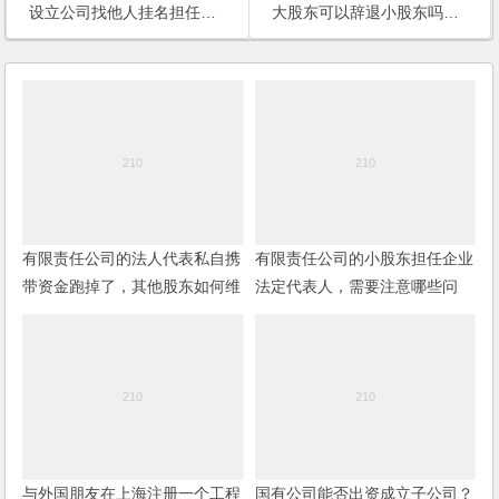
设立公司找他人挂名担任法人代表，在找人挂名担任股东，法律责任如何承担？
大股东可以辞退小股东吗？大股东要通过财务账面处理让小股东无法得到分红，怎么办？
有限责任公司的法人代表私自携
有限责任公司的小股东担任企业
带资金跑掉了，其他股东如何维
法定代表人，需要注意哪些问
护权益？
题？
与外国朋友在上海注册一个工程
国有公司能否出资成立子公司？