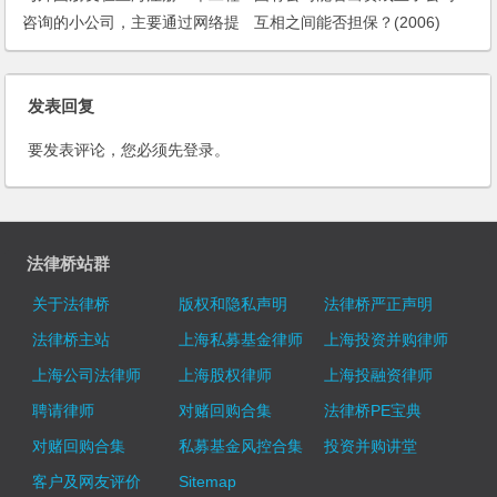
咨询的小公司，主要通过网络提
互相之间能否担保？(2006)
供服务，有什么办法规避外商投
资企业最低14万美金这个注册资
本的要求呢？
发表回复
要发表评论，您必须先
登录
。
法律桥站群
关于法律桥
版权和隐私声明
法律桥严正声明
法律桥主站
上海私募基金律师
上海投资并购律师
上海公司法律师
上海股权律师
上海投融资律师
聘请律师
对赌回购合集
法律桥PE宝典
对赌回购合集
私募基金风控合集
投资并购讲堂
客户及网友评价
Sitemap