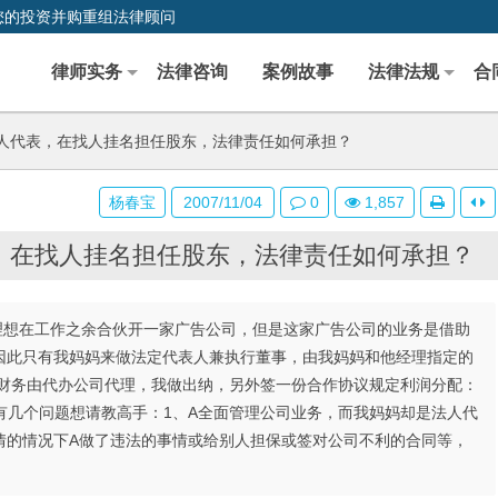
您的投资并购重组法律顾问
律师实务
法律咨询
案例故事
法律法规
合
人代表，在找人挂名担任股东，法律责任如何承担？
杨春宝
2007/11/04
0
1,857
，在找人挂名担任股东，法律责任如何承担？
他的经理想在工作之余合伙开一家广告公司，但是这家广告公司的业务是借助
因此只有我妈妈来做法定代表人兼执行董事，由我妈妈和他经理指定的
，财务由代办公司代理，我做出纳，另外签一份合作协议规定利润分配：
在有几个问题想请教高手：1、A全面管理公司业务，而我妈妈却是法人代
情的情况下A做了违法的事情或给别人担保或签对公司不利的合同等，