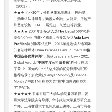
法学硕士（2001）、华东政法大学法律硕士
（2001）。
★★★ 执业30年，长期从事私募基金、投融资、
并购重组法律服务，涵盖大金融、大健康、房地产
和基础设施、TMT、展览业、制造业等行业。
★★★★ 2004年起多次入选
The Legal 500
“私募
基金”和“公司与商业”榜单，并多次受到
Asia Law
Profiles
特别推荐或点评，2016年起连续入选国际
知名法律媒体China Business Law Journal“
100位
中国业务优秀律师
”，荣获Leaders in Law - 2021
Global Awards“
中国年度公司法专家
”称号；连续
荣登《中国知名企业法总推荐的优秀律师&律所》
推荐名录；多次荣获Lawyer Monthly及Finance
Monthly“中国TMT律师大奖”和“中国并购律师大
奖”等奖项。
★★★★★ 系华东理工大学法学院兼职教授、复
旦大学法学院实务导师、华东政法大学兼职研究生
导师、上海交通大学私募总裁班讲师、上海市商务