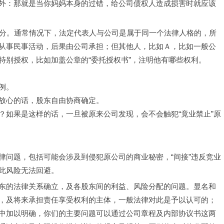
外：那就是当你妈妈本身的过错，给公司债权人造成损害时就应该
回答部分。通常情况下，法定代表人与公司是属于同一个法律人格的，所
从事民事活动，后果由公司承担；但其他人，比如Ａ，比如一般公
特别授权，比如加盖公章的“委托授权书”，注明他有哪些权利。
例。
放心的话，股东自由协商确定。
？如果是这样的话，一旦被原来公司发现，会不会触犯“竟业禁止”原
律问题，包括可能会涉及到侵犯原公司的商业秘密，“间接”违反竞业
此风险无法回避。
东的法律关系确立，及各股东间的利益、风险分配的问题。显名和
，及将来承担责任享受权利的主体，一般法律对此是予以认可的；
中加以明确，你们的主要问题可以通过公司章程及内部协议书这两