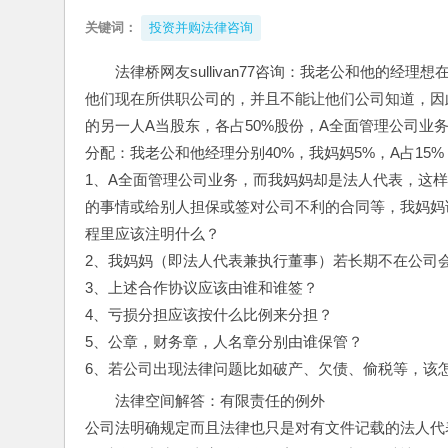
关键词：
投资并购法律咨询
法律桥网友sullivan77咨询：我老公和他的
他们现在所供职公司的，并且不能让他们公司知道，因
的另一人A当股东，各占50%股份，A全面管理公司
分配：我老公和他经理分别40%，我妈妈5%，A占15
1、A全面管理公司业务，而我妈妈却是法人代表，这
的事情或给别人担保或签对公司不利的合同等，我妈妈
程里应该注明什么？
2、我妈妈（即法人代表兼执行董事）若长期不在公司
3、上述合作协议应该由谁和谁签？
4、亏损分担应该按什么比例来分担？
5、公章，财务章，人名章分别由谁保管？
6、若公司出现法律问题比如破产、欠债、偷税等，该
法律空间解答：有限责任的例外
公司法明确规定而且法律也只是对有文件记载的法人代