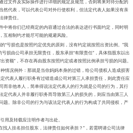
通过文件及实际操作进行详细的规定及规范，否则将来对待分配的
当然代表，可以代表公司对外行使权利，但法定代表人如果没有亲
法律责任。
件中将你们已经商定的内容通过合法的表达进行书面约定，同时明
，互相制约才能尽可能的规避风险。
中提到的“亏损也是按照约定优先的原则，没有约定就按照出资比例。”我
的亏损由公司承担无限责任，股东承担“有限责任”，具体指股东以出
“出资额”，不存在再由股东按照约定或者按照比例承担亏损的问题。
一种情况例外：那就是当你妈妈本身的过错，给公司债权人造成损害
法定代表人履行职务有过错造成公司对第三人承担责任，则此责任应
司而非他本人，简单得说法定代表人的行为就是公司的行为，其行
法定代表人并非履行职务而导致第三人的损失的，则应当由第三人
问题。除非公司的行为与该法定代表人的行为构成了共同侵权，产
，引用及转载应注明作者与出处。
，在找人挂名担任股东，法律责任如何承担？”，若需聘请公司法律