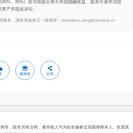
30%、35%）若与实收出资不符或隐瞒收益，股东可请求法院
封资产并提起诉讼。
联系杨春宝一级律师：chambers.yang@dentons.cn
赞
微海报
分享
咨询等，除非另有注明，著作权人均为站长杨春宝高级律师本人。欢迎其