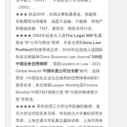
法学硕士（2001）、华东政法大学法律硕士
（2001）。
★★★ 执业30年，长期从事私募基金、投融资、
并购重组法律服务，涵盖大金融、大健康、房地产
和基础设施、TMT、展览业、制造业等行业。
★★★★ 2004年起多次入选
The Legal 500
“私募
基金”和“公司与商业”榜单，并多次受到
Asia Law
Profiles
特别推荐或点评，2016年起连续入选国际
知名法律媒体China Business Law Journal“
100位
中国业务优秀律师
”，荣获Leaders in Law - 2021
Global Awards“
中国年度公司法专家
”称号；连续
荣登《中国知名企业法总推荐的优秀律师&律所》
推荐名录；多次荣获Lawyer Monthly及Finance
Monthly“中国TMT律师大奖”和“中国并购律师大
奖”等奖项。
★★★★★ 系华东理工大学法学院兼职教授、复
旦大学法学院实务导师、华东政法大学兼职研究生
导师、上海交通大学私募总裁班讲师、上海市商务