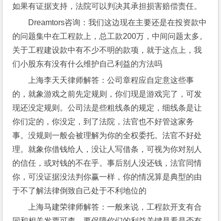
如果有证据支持，法院可以判决其承担损害赔偿责任。
Dreamtors咨询：我们这边现在主要还是在投资款中
的问题集中在工程款上，总工款200万，中间问题太多。
关于工程建设款中有不少不明的款项，就于这点上，我
们小股东有没有什么维护自己利益的方法吗 
上海李天天律师解答：公司章程应自定意这些事
的，就象游戏之前先定规则，你们现是游戏完了，可发
现还没定规则。公司法是些粗线条的规定，细线条是让
你们定的，你没定，到了法院，法官也不好管这家务
事。没规则一般会被理解为你的全权委托。法官不好处
理。就象你借钱给人，没让人写借条，可视为你对别人
的信任，或对钱的不在乎。事后别人没还钱，法官同情
你，可没证据没法判你赢一样，你的情况算是典型的由
于不了解法律倒致自己处于不利地位的
上海马建荣律师解答：一般来说，工程款开支有合
同和相关发票可查，要保障你们的利益关键是看是否有