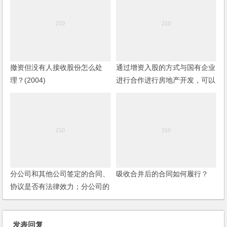
撤资但没有人接收股份怎么处
通过增资入股的方式与国有企业
理？(2004)
进行合作进行房地产开发，可以
避免挂牌吗？增资入股需要走哪
些程序？
分公司和其他公司签定的合同、
吸收合并后的合同如何履行？
协议是否有法律效力；分公司的
责任怎样界定？
发表回复