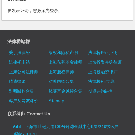
要发表评论，您必须先
登录
。
法律桥站群
关于法律桥
版权和隐私声明
法律桥严正声明
法律桥主站
上海私募基金律师
上海投资并购律师
上海公司法律师
上海股权律师
上海投融资律师
聘请律师
对赌回购合集
法律桥PE宝典
对赌回购合集
私募基金风控合集
投资并购讲堂
客户及网友评价
Sitemap
联系律师 Contact Us
Add
: 上海市世纪大道100号环球金融中心9层/24层/25层
邮编:200120