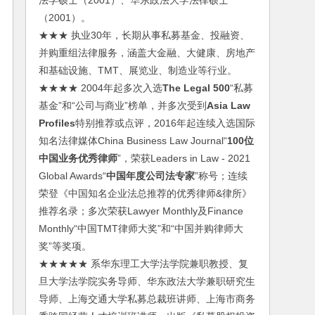
法学硕士（2001）、华东政法大学法律硕士
（2001）。
★★★ 执业30年，长期从事私募基金、投融资、
并购重组法律服务，涵盖大金融、大健康、房地产
和基础设施、TMT、展览业、制造业等行业。
★★★★ 2004年起多次入选
The Legal 500
“私募
基金”和“公司与商业”榜单，并多次受到
Asia Law
Profiles
特别推荐或点评，2016年起连续入选国际
知名法律媒体China Business Law Journal“
100位
中国业务优秀律师
”，荣获Leaders in Law - 2021
Global Awards“
中国年度公司法专家
”称号；连续
荣登《中国知名企业法总推荐的优秀律师&律所》
推荐名录；多次荣获Lawyer Monthly及Finance
Monthly“中国TMT律师大奖”和“中国并购律师大
奖”等奖项。
★★★★★ 系华东理工大学法学院兼职教授、复
旦大学法学院实务导师、华东政法大学兼职研究生
导师、上海交通大学私募总裁班讲师、上海市商务