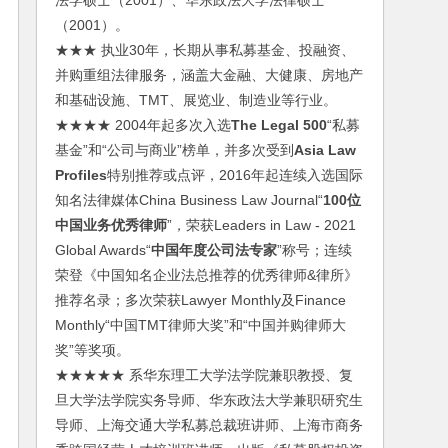
法学硕士（2001）、华东政法大学法律硕士
（2001）。
★★★ 执业30年，长期从事私募基金、投融资、
并购重组法律服务，涵盖大金融、大健康、房地产
和基础设施、TMT、展览业、制造业等行业。
★★★★ 2004年起多次入选
The Legal 500
“私募
基金”和“公司与商业”榜单，并多次受到
Asia Law
Profiles
特别推荐或点评，2016年起连续入选国际
知名法律媒体China Business Law Journal“
100位
中国业务优秀律师
”，荣获Leaders in Law - 2021
Global Awards“
中国年度公司法专家
”称号；连续
荣登《中国知名企业法总推荐的优秀律师&律所》
推荐名录；多次荣获Lawyer Monthly及Finance
Monthly“中国TMT律师大奖”和“中国并购律师大
奖”等奖项。
★★★★★ 系华东理工大学法学院兼职教授、复
旦大学法学院实务导师、华东政法大学兼职研究生
导师、上海交通大学私募总裁班讲师、上海市商务