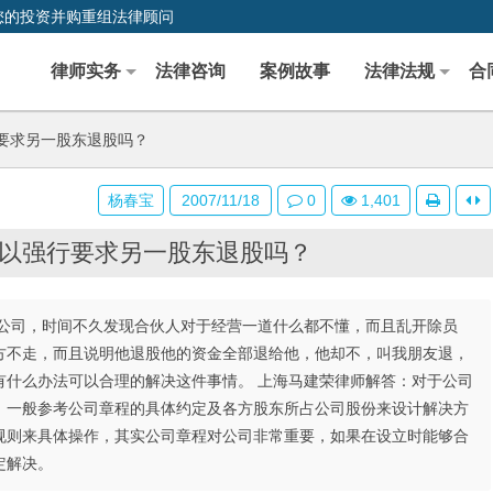
您的投资并购重组法律顾问
律师实务
法律咨询
案例故事
法律法规
合
要求另一股东退股吗？
杨春宝
2007/11/18
0
1,401
以强行要求另一股东退股吗？
公司，时间不久发现合伙人对于经营一道什么都不懂，而且乱开除员
方不走，而且说明他退股他的资金全部退给他，他却不，叫我朋友退，
有什么办法可以合理的解决这件事情。 上海马建荣律师解答：对于公司
，一般参考公司章程的具体约定及各方股东所占公司股份来设计解决方
规则来具体操作，其实公司章程对公司非常重要，如果在设立时能够合
定解决。