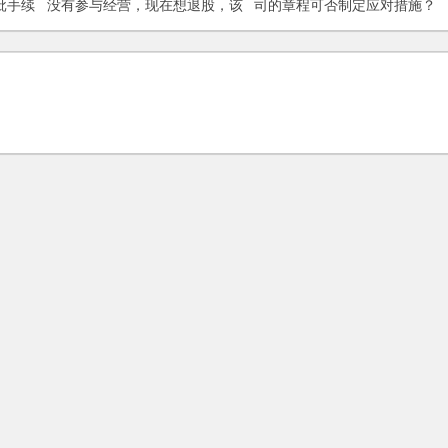
批手续
没有参与经营，现在想退股，该
司的章程可否制定应对措施？
怎么办？
(2006)