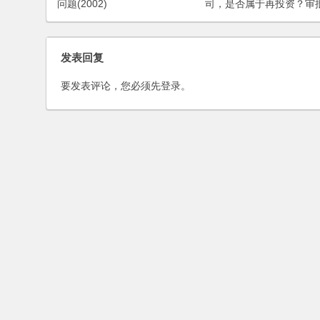
问题(2002)
司，是否属于再投资？审
怎样办理？
发表回复
要发表评论，您必须先
登录
。