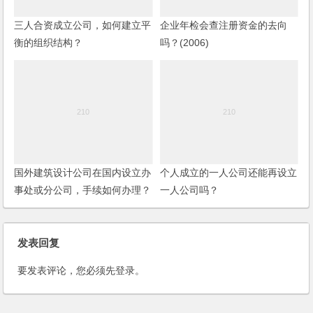
三人合资成立公司，如何建立平
企业年检会查注册资金的去向
衡的组织结构？
吗？(2006)
国外建筑设计公司在国内设立办
个人成立的一人公司还能再设立
事处或分公司，手续如何办理？
一人公司吗？
“经常项目下的账户”和“资本项目
下的账户”有什么区别呢？办事
处可以开具正规发票吗？办事处
发表回复
的税收政策与分公司一样吗？
要发表评论，您必须先
登录
。