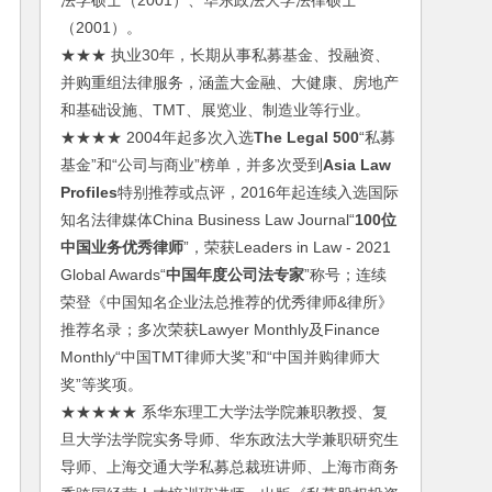
法学硕士（2001）、华东政法大学法律硕士
（2001）。
★★★ 执业30年，长期从事私募基金、投融资、
并购重组法律服务，涵盖大金融、大健康、房地产
和基础设施、TMT、展览业、制造业等行业。
★★★★ 2004年起多次入选
The Legal 500
“私募
基金”和“公司与商业”榜单，并多次受到
Asia Law
Profiles
特别推荐或点评，2016年起连续入选国际
知名法律媒体China Business Law Journal“
100位
中国业务优秀律师
”，荣获Leaders in Law - 2021
Global Awards“
中国年度公司法专家
”称号；连续
荣登《中国知名企业法总推荐的优秀律师&律所》
推荐名录；多次荣获Lawyer Monthly及Finance
Monthly“中国TMT律师大奖”和“中国并购律师大
奖”等奖项。
★★★★★ 系华东理工大学法学院兼职教授、复
旦大学法学院实务导师、华东政法大学兼职研究生
导师、上海交通大学私募总裁班讲师、上海市商务